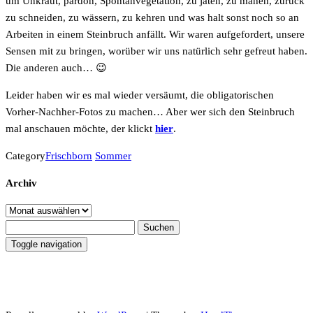
um Unkraut, pardon, Spontanvegetation, zu jäten, zu mähen, zurück
zu schneiden, zu wässern, zu kehren und was halt sonst noch so an
Arbeiten in einem Steinbruch anfällt. Wir waren aufgefordert, unsere
Sensen mit zu bringen, worüber wir uns natürlich sehr gefreut haben.
Die anderen auch… 😉
Leider haben wir es mal wieder versäumt, die obligatorischen
Vorher-Nachher-Fotos zu machen… Aber wer sich den Steinbruch
mal anschauen möchte, der klickt
hier
.
Category
Frischborn
Sommer
Archiv
Archiv
Suchen
nach:
Toggle navigation
Datenschutzerklärung
Impressum